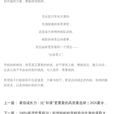
和沟通的力量，磨砺体育精神。
无论是日常的大课间、
充满探索的体育课堂，
还是奋力拼搏的校队训练、
精彩的体育运动赛事，
背后始终贯穿着同一个理念——
“以体育人”。
学校始终相信，体育真正重要的价值，在于塑造人格、磨炼意志、建立自信，
以及让孩子学会如何面对挑战、与人协作、尊重规则。
希望孩子们收获的不仅是速度、力量与技巧，更是自信稳定的内核、热情积极
的状态，以及持续向前的力量。
上一篇：
暑假成长力：比“补课”更重要的高质量选择｜2026夏令营火热招募
下一篇：
100%挺进世界前50！杭州娃哈哈学校毕业生海外录取大盘点