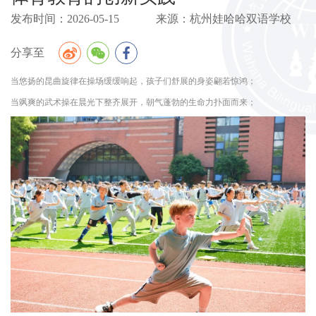
发布时间：2026-05-15 来源：杭州娃哈哈双语学校
分享至
当悠扬的昆曲旋律在操场缓缓响起，孩子们舒展的身姿翩若惊鸿；
当飒爽的武术操在晨光下整齐展开，朝气蓬勃的生命力扑面而来；